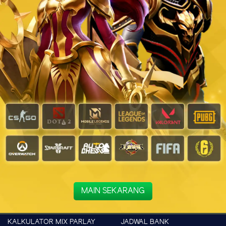
MAIN SEKARANG
KALKULATOR MIX PARLAY
JADWAL BANK