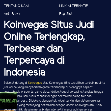
TENTANG KAMI
LINK ALTERNATIF
Anti-Blokir
Rtp-Slot
Koinvegas Situs Judi
Online Terlengkap,
Terbesar dan
Terpercaya di
Indonesia
Selamat datang di
Koinvegas
atau Koin vegas 88 situs pilihan terbaik pecinta
judi online yang menyediakan game terlengkap di bidangnya seperti
sportsbook, e-sports, game slots, idnlive, togel, live casino, tangkas hingga
game tembak ikan. Situs terbaik dengan permainan paling fair dan
kemenangan pasti. Didukung dengan teknologi terkini dan sistem enkripsi
terlengkap yang menunjang permainan dengan lancar. Koinvegas atau Koin
Vegas memiliki desain menarik dan interaktif menghadirkan sensasi