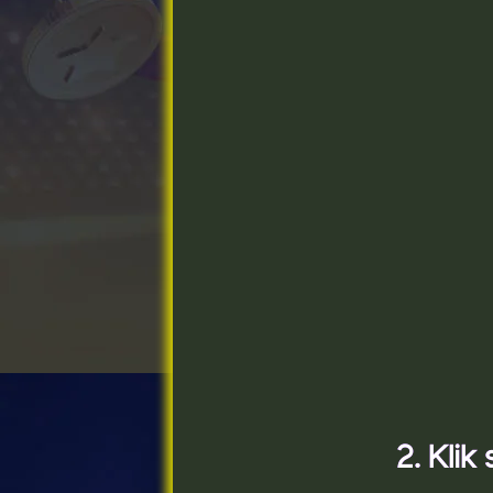
2. Klik