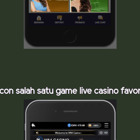
 icon salah satu game live casino favo