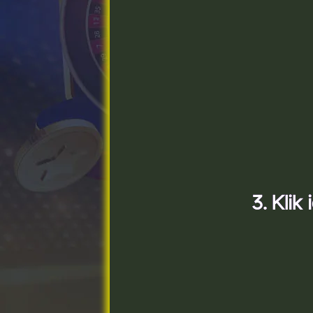
3. Klik