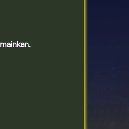
imainkan.