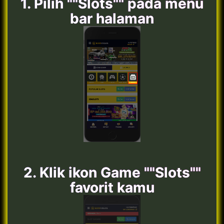
1. Pilih ""Slots"" pada menu
bar halaman
2. Klik ikon Game ""Slots""
favorit kamu