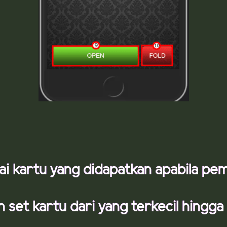
lai kartu yang didapatkan apabila p
 set kartu dari yang terkecil hingga