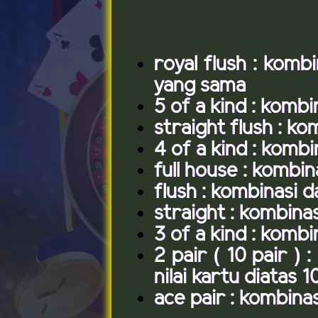
royal flush : komb
yang sama
5 of a kind : kombi
straight flush : ko
4 of a kind : komb
full house : kombi
flush : kombinasi d
straight : kombina
3 of a kind : komb
2 pair ( 10 pair )
nilai kartu diatas 1
ace pair : kombina