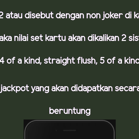
tau disebut dengan non joker di kali
ka nilai set kartu akan dikalikan 2 si
 of a kind, straight flush, 5 of a kind
jackpot yang akan didapatkan secar
beruntung