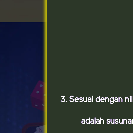
3. Sesuai dengan ni
adalah susunan