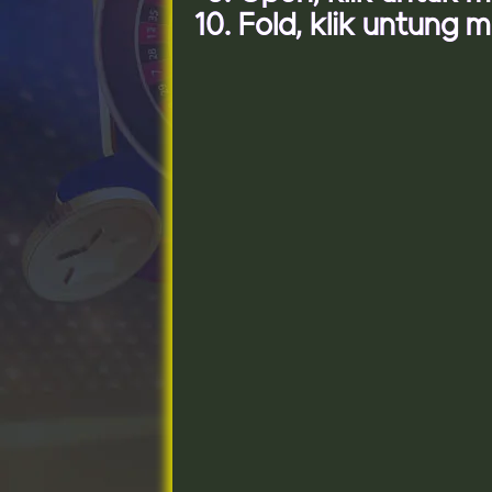
Fold, klik untung