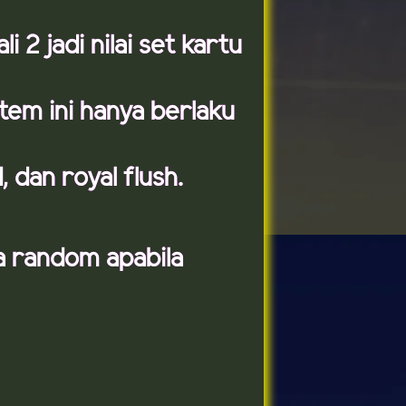
 2 jadi nilai set kartu
stem ini hanya berlaku
, dan royal flush.
a random apabila