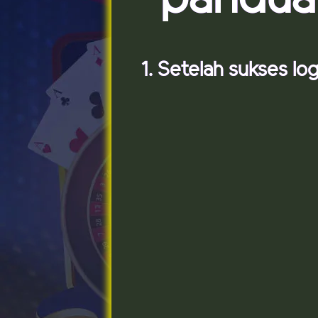
1. Setelah sukses lo