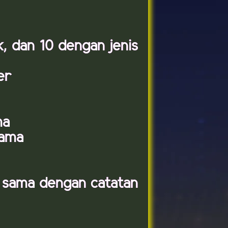
ck, dan 10 dengan jenis
er
ma
sama
ng sama dengan catatan