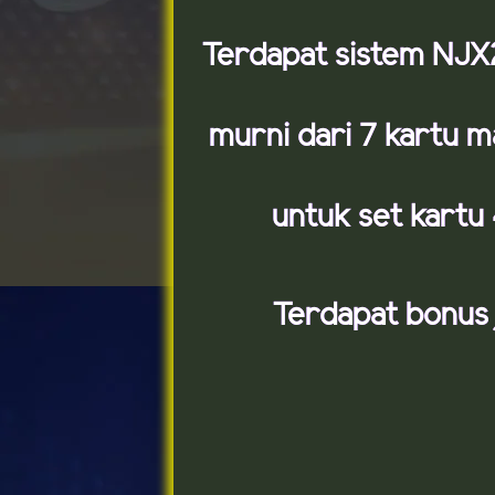
Terdapat sistem NJX2 a
murni dari 7 kartu ma
untuk set kartu 4
Terdapat bonus 